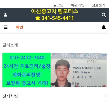
로그인
회원가입
정보찾기
아산중고차 팀모터스
☎ 041-545-4411
메인
딜러소개
전시차량
+